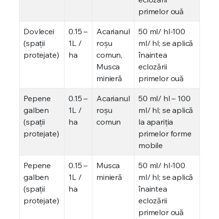
primelor ouă
Dovlecei
0.15 –
Acarianul
50 ml/ hl-100
(spaţii
1L /
roşu
ml/ hl; se aplică
protejate)
ha
comun,
înaintea
Musca
eclozării
minieră
primelor ouă
Pepene
0.15 –
Acarianul
50 ml/ hl – 100
galben
1L /
roşu
ml/ hl; se aplică
(spaţii
ha
comun
la apariţia
protejate)
primelor forme
mobile
Pepene
0.15 –
Musca
50 ml/ hl-100
galben
1L /
minieră
ml/ hl; se aplică
(spaţii
ha
înaintea
protejate)
eclozării
primelor ouă