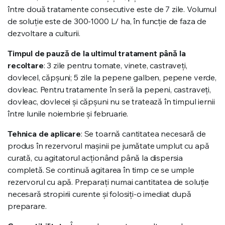
între două tratamente consecutive este de 7 zile. Volumul
de soluţie este de 300-1000 L/ ha, în funcţie de faza de
dezvoltare a culturii.
Timpul de pauză de la ultimul tratament până la
recoltare
: 3 zile pentru tomate, vinete, castraveţi,
dovlecel, căpșuni; 5 zile la pepene galben, pepene verde,
dovleac. Pentru tratamente în seră la pepeni, castraveţi,
dovleac, dovlecei și căpșuni nu se tratează în timpul iernii
între lunile noiembrie și februarie.
Tehnica de aplicare
: Se toarnă cantitatea necesară de
produs în rezervorul maşinii pe jumătate umplut cu apă
curată, cu agitatorul acţionând până la dispersia
completă. Se continuă agitarea în timp ce se umple
rezervorul cu apă. Preparaţi numai cantitatea de soluţie
necesară stropirii curente şi folosiţi-o imediat după
preparare.