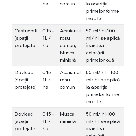
ha
comun
la apariţia
primelor forme
mobile
Castraveţi
0.15 –
Acarianul
50 ml/ hl-100
(spaţii
1L /
roşu
ml/ hl; se aplică
protejate)
ha
comun,
înaintea
Musca
eclozării
minieră
primelor ouă
Dovleac
0.15 –
Acarianul
50 ml/ hl – 100
(spaţii
1L /
roşu
ml/ hl; se aplică
protejate)
ha
comun
la apariţia
primelor forme
mobile
Dovleac
0.15 –
Musca
50 ml/ hl-100
(spaţii
1L /
minieră
ml/ hl; se aplică
protejate)
ha
înaintea
eclozării