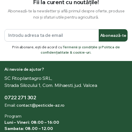
Fii la curent cu noutățile!
Abonează-te la newsletter și află primul despre oferte, produse
noi și sfaturi utile pentru agricultură.
Abonează-te
Prin abonare, ești de acord cu
Termenii și condițiile și Politica de
confidențialitate & cookie-uri.
Ai nevoie de ajutor?
SC Fitoplantagro SRL,
Strada Silozului 1, Com. Mihaesti, jud. Valcea
0722 271 302
Email:
contact@pesticide-az.ro
Program
Luni – Vineri: 08:00 – 16:00
Sambata: 08.00 – 12.00