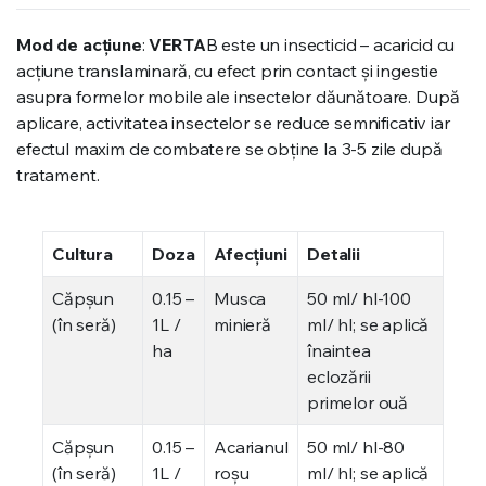
Mod de acţiune
:
VERTA
B este un insecticid – acaricid cu
acţiune translaminară, cu efect prin contact şi ingestie
asupra formelor mobile ale insectelor dăunătoare. După
aplicare, activitatea insectelor se reduce semnificativ iar
efectul maxim de combatere se obţine la 3-5 zile după
tratament.
Cultura
Doza
Afecțiuni
Detalii
Căpşun
0.15 –
Musca
50 ml/ hl-100
(în seră)
1L /
minieră
ml/ hl; se aplică
ha
înaintea
eclozării
primelor ouă
Căpşun
0.15 –
Acarianul
50 ml/ hl-80
(în seră)
1L /
roşu
ml/ hl; se aplică