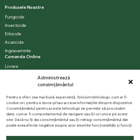
Produsele Noastre
Fungicide
Insecticide
Erbicide
Acaricide
Ingrasaminte
Comanda Online
Livrare
Cum platesc
Administrează
Cum comand
consimțământul
Contul meu
Pentru a oferi cea mai bună experiență, folosim tehnologii, cum ar fi
Finalizare comanda
cookie-uri, pentru a stoca și/sau accesa informațiile despre dispozitive.
Informatii Utile
Consimțământul pentru aceste tehnologii ne permite să procesăm
date, cum ar fi comportamentul de navigare sau ID-uri unice pe acest
Politica de Confidentialitate
site. Dacă nu îți dai consimțământul sau îți retragi consimțământul dat
Termeni si Conditii
poate avea afecte negative asupra unor anumite funcționalități și funcții.
Politică cookie-uri (UE)