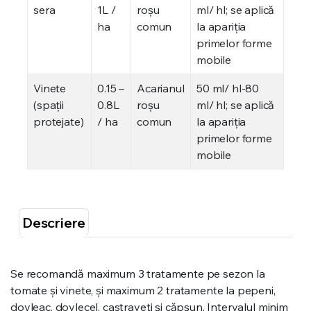
sera
1L /
roşu
ml/ hl; se aplică
ha
comun
la apariţia
primelor forme
mobile
Vinete
0.15 –
Acarianul
50 ml/ hl-80
(spaţii
0.8L
roşu
ml/ hl; se aplică
protejate)
/ ha
comun
la apariţia
primelor forme
mobile
Descriere
Se recomandă maximum 3 tratamente pe sezon la
tomate şi vinete, şi maximum 2 tratamente la pepeni,
dovleac, dovlecel, castraveţi şi căpşun. Intervalul minim