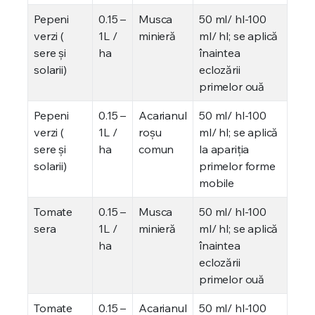
Pepeni
0.15 –
Musca
50 ml/ hl-100
verzi (
1L /
minieră
ml/ hl; se aplică
sere şi
ha
înaintea
solarii)
eclozării
primelor ouă
Pepeni
0.15 –
Acarianul
50 ml/ hl-100
verzi (
1L /
roşu
ml/ hl; se aplică
sere şi
ha
comun
la apariţia
solarii)
primelor forme
mobile
Tomate
0.15 –
Musca
50 ml/ hl-100
sera
1L /
minieră
ml/ hl; se aplică
ha
înaintea
eclozării
primelor ouă
Tomate
0.15 –
Acarianul
50 ml/ hl-100