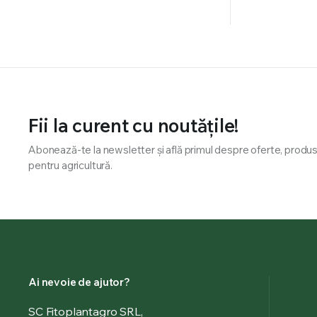
Fii la curent cu noutățile!
Abonează-te la newsletter și află primul despre oferte, produse 
pentru agricultură.
Ai nevoie de ajutor?
SC Fitoplantagro SRL,