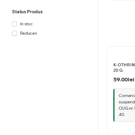
Status Produs
In stoc
Reduceri
K-OTHRINE
20 G
59.00
lei
Comercia
suspend
OUG nr. 
40.