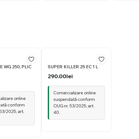
 WG 250, PLIC
SUPER KILLER 25 EC 1 L
290.00
lei
Comercializare online
lizare online
suspendată conform
ată conform
OUG nr. 53/2025, art.
53/2025, art.
40.