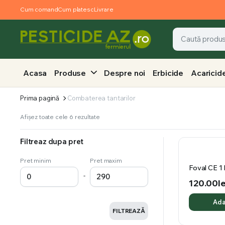
Cum comand
Cum platesc
Livrare
Acasa
Produse
Despre noi
Erbicide
Acaricid
Prima pagină
Combaterea tantarilor
Afișez toate cele 6 rezultate
Filtreaz dupa pret
Pret minim
Pret maxim
Foval CE 1 
-
120.00
le
Ada
FILTREAZĂ