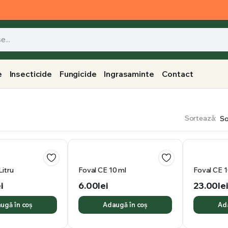
e
Insecticide
Fungicide
Ingrasaminte
Contact
Sortează:
Litru
Foval CE 10 ml
Foval CE 
i
6.00
lei
23.00
le
ugă în coș
Adaugă în coș
Ad