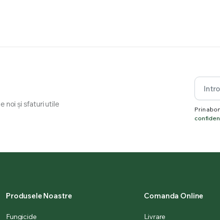
noi și sfaturi utile
Prin abon
confidenț
Produsele Noastre
Comanda Online
Fungicide
Livrare