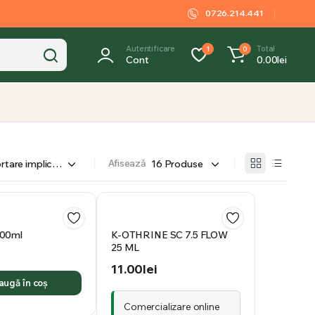
0726.214.441
Autentificare
Total
1
0
Cont
0.00
lei
Afisează
100ml
K-OTHRINE SC 7.5 FLOW
25 ML
i
11.00
lei
augă în coș
Comercializare online