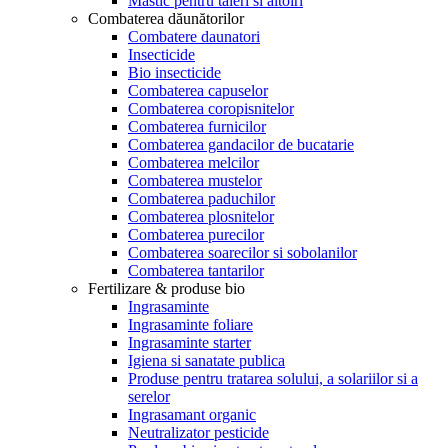
Mastic pentru taieri si altoiri
Combaterea dăunătorilor
Combatere daunatori
Insecticide
Bio insecticide
Combaterea capuselor
Combaterea coropisnitelor
Combaterea furnicilor
Combaterea gandacilor de bucatarie
Combaterea melcilor
Combaterea mustelor
Combaterea paduchilor
Combaterea plosnitelor
Combaterea purecilor
Combaterea soarecilor si sobolanilor
Combaterea tantarilor
Fertilizare & produse bio
Ingrasaminte
Ingrasaminte foliare
Ingrasaminte starter
Igiena si sanatate publica
Produse pentru tratarea solului, a solariilor si a
serelor
Ingrasamant organic
Neutralizator pesticide