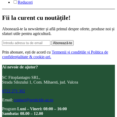
Reduceri
Fii la curent cu noutățile!
Abonează-te la newsletter și află primul despre oferte, produse noi și
sfaturi utile pentru agricultură.
Abonează-te
Prin abonare, ești de acord cu
Termenii și condițiile și Politica de
confidențialitate & cookie-uri.
Ai nevoie de ajutor?
SC Fitoplantagro SRL,
Strada Silozului 1, Com. Mihaesti, jud. Valcea
0722 271 302
Email:
contact@pesticide-az.ro
Program
Luni – Vineri: 08:00 – 16:00
Sambata: 08.00 – 12.00