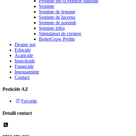
Produse bio si extracte naturale
Seminte
Seminte de legume
Seminte de lucerna
Seminte de porumb
Seminte trifoi
Stimulatori de crestere
BetterGrow Perlite
Despre noi
Erbicide
Acaricide
Insecticide
Fungicide
Ingrasaminte
Contact
Pesticide AZ
Favorite
Detalii contact