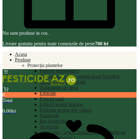
Nu sunt produse in cos.
Livrare gratuita pentru toate comenzile de peste
700 lei
Acasa
Produse
Protecția plantelor
Pachete tehnologice
Pachete tratamente pentru pomi fructiferi
Tratamente pe vegetatie
Tratamente de iarna
Erbicide
0
Erbicid total
Total
Erbicid pentru legume
Erbicide pentru alte culturi
0.00
lei
Fungicide
Bio fungicide
Acaricide
Adjuvanti ( pentru intinderea pesticidelor pe
suprafata frunzei )