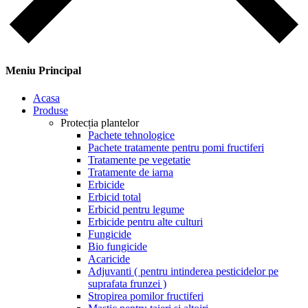
Meniu Principal
Acasa
Produse
Protecția plantelor
Pachete tehnologice
Pachete tratamente pentru pomi fructiferi
Tratamente pe vegetatie
Tratamente de iarna
Erbicide
Erbicid total
Erbicid pentru legume
Erbicide pentru alte culturi
Fungicide
Bio fungicide
Acaricide
Adjuvanti ( pentru intinderea pesticidelor pe
suprafata frunzei )
Stropirea pomilor fructiferi