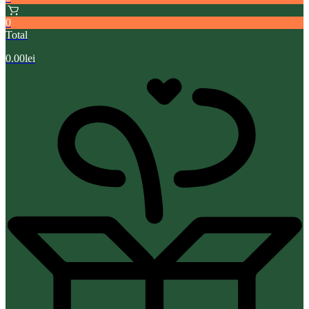
0
Total
0.00
lei