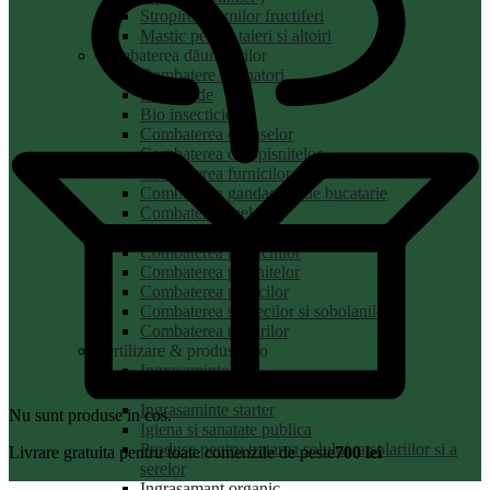
Stropirea pomilor fructiferi
Mastic pentru taieri si altoiri
Combaterea dăunătorilor
Combatere daunatori
Insecticide
Bio insecticide
Combaterea capuselor
Combaterea coropisnitelor
Combaterea furnicilor
Combaterea gandacilor de bucatarie
Combaterea melcilor
Combaterea mustelor
Combaterea paduchilor
Combaterea plosnitelor
Combaterea purecilor
Combaterea soarecilor si sobolanilor
Combaterea tantarilor
Fertilizare & produse bio
Ingrasaminte
Ingrasaminte foliare
Ingrasaminte starter
Nu sunt produse in cos.
Igiena si sanatate publica
Produse pentru tratarea solului, a solariilor si a
Livrare gratuita pentru toate comenzile de peste
700 lei
serelor
Ingrasamant organic