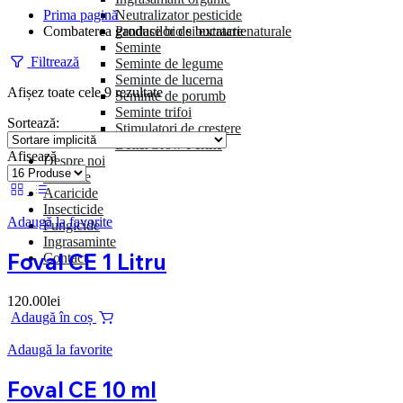
Neutralizator pesticide
Prima pagină
Produse bio si extracte naturale
Combaterea gandacilor de bucatarie
Seminte
Filtrează
Seminte de legume
Seminte de lucerna
Afișez toate cele 9 rezultate
Seminte de porumb
Seminte trifoi
Sortează:
Stimulatori de crestere
BetterGrow Perlite
Afisează
Despre noi
Erbicide
Acaricide
Insecticide
Adaugă la favorite
Fungicide
Ingrasaminte
Foval CE 1 Litru
Contact
120.00
lei
Adaugă în coș
Adaugă la favorite
Foval CE 10 ml