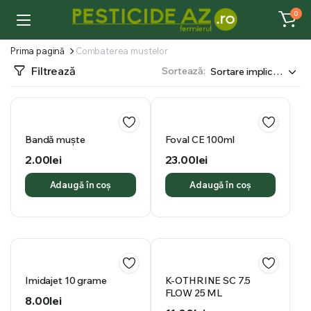
0
Prima pagină
Combaterea mustelor
Filtrează
Sortează:
Bandă muște
Foval CE 100ml
2.00
lei
23.00
lei
Adaugă în coș
Adaugă în coș
Imidajet 10 grame
K-OTHRINE SC 7.5
FLOW 25 ML
8.00
lei