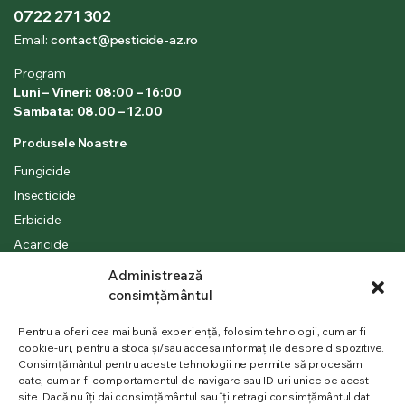
0722 271 302
Email:
contact@pesticide-az.ro
Program
Luni – Vineri: 08:00 – 16:00
Sambata: 08.00 – 12.00
Produsele Noastre
Fungicide
Insecticide
Erbicide
Acaricide
Ingrasaminte
Administrează
Comanda Online
consimțământul
Livrare
Pentru a oferi cea mai bună experiență, folosim tehnologii, cum ar fi
Cum platesc
cookie-uri, pentru a stoca și/sau accesa informațiile despre dispozitive.
Cum comand
Consimțământul pentru aceste tehnologii ne permite să procesăm
date, cum ar fi comportamentul de navigare sau ID-uri unice pe acest
Contul meu
site. Dacă nu îți dai consimțământul sau îți retragi consimțământul dat