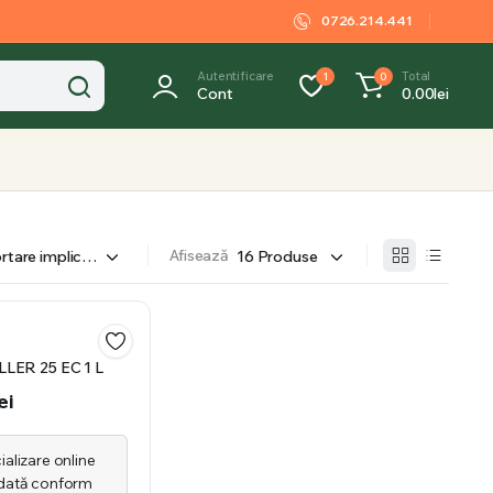
0726.214.441
Autentificare
Total
1
0
Cont
0.00
lei
Afisează
LER 25 EC 1 L
ei
alizare online
dată conform