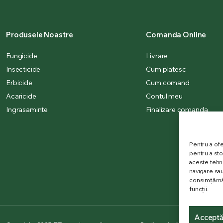
Produsele Noastre
Comanda Online
Fungicide
Livrare
Insecticide
Cum platesc
Erbicide
Cum comand
Acaricide
Contul meu
Ingrasaminte
Finalizare comanda
Pentru a ofe
pentru a st
aceste tehn
navigare sau
consimțămân
funcții.
Accept