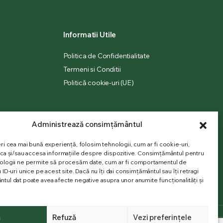
Informatii Utile
Politica de Confidentialitate
Termeni si Conditii
Politică cookie-uri (UE)
Administrează consimțământul
ri cea mai bună experiență, folosim tehnologii, cum ar fi cookie-uri,
oca și/sau accesa informațiile despre dispozitive. Consimțământul pentru
ologii ne permite să procesăm date, cum ar fi comportamentul de
 ID-uri unice pe acest site. Dacă nu îți dai consimțământul sau îți retragi
tul dat poate avea afecte negative asupra unor anumite funcționalități și
ă
Refuză
Vezi preferințele