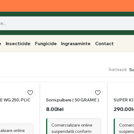
e
Insecticide
Fungicide
Ingrasaminte
Contact
Sortează:
 WG 250, PLIC
Somi pulbere ( 50 GRAME )
SUPER KIL
8.00
lei
290.00
l
Comercializare online
Comerci
lizare online
suspendată conform
suspen