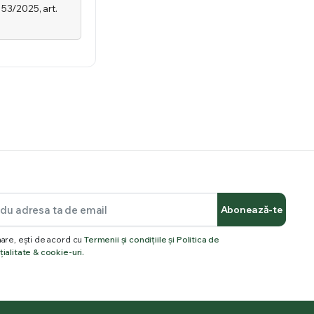
 53/2025, art.
Abonează-te
are, ești de acord cu
Termenii și condițiile și Politica de
ialitate & cookie-uri.