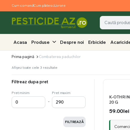
Cum comand
Cum platesc
Livrare
Acasa
Produse
Despre noi
Erbicide
Acaricid
Prima pagină
Combaterea paduchilor
Afișez toate cele 3 rezultate
Filtreaz dupa pret
Pret minim
Pret maxim
K-OTHRINE
-
20 G
59.00
lei
FILTREAZĂ
Comercia