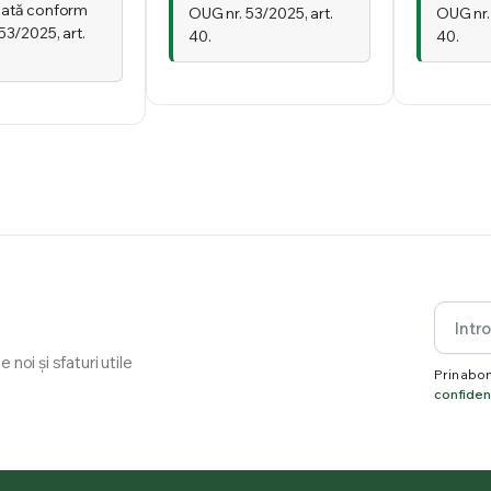
ată conform
OUG nr. 53/2025, art.
OUG nr.
53/2025, art.
40.
40.
noi și sfaturi utile
Prin abon
confidenț