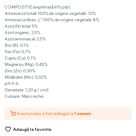
COMPOZITIE (exprimată în% p/p):
Aminoacizi totali 100% de origine vegetală: 10%
Aminoacizi liberi „L” 100% de origine vegetală: 8%
Azot (N) total: 5%
Azot organic: 2,5%
Azot amoniacal: 2,5%
Bor (B): 0,1%
Fier (Fe): 0,1%
Cupru (Cu): 0,1%
Magneziu (Mg): 0,45%
Zinc (Zn): 0,30%
Molibden (Mo): 0,02%
pH: 5-6
Densitate: 1,20 g / cm3
Culoare: Maro inchis
Acest produs a fost adăugat la
1 oameni
.
Adaugă la favorite