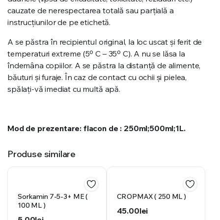
cauzate de nerespectarea totală sau parțială a
instrucțiunilor de pe etichetă.
A se păstra în recipientul original, la loc uscat și ferit de
temperaturi extreme (5º C – 35º C). A nu se lăsa la
îndemâna copiilor. A se păstra la distanță de alimente,
băuturi și furaje. În caz de contact cu ochii și pielea,
spălați-vă imediat cu multă apă.
Mod de prezentare: flacon de : 250ml;500ml;1L.
Produse similare
Sorkamin 7-5-3+ ME (
CROPMAX ( 250 ML )
100 ML )
45.00
lei
5.00
lei