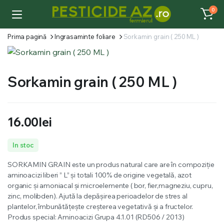
0
Prima pagină
Ingrasaminte foliare
Sorkamin grain ( 250 ML )
Sorkamin grain ( 250 ML )
16.00
lei
In stoc
SORKAMIN GRAIN este un produs natural care are în compoziție
aminoacizi liberi ” L” și totali 100% de origine vegetală, azot
organic și amoniacal și microelemente ( bor, fier,magneziu, cupru,
zinc, molibden). Ajută la depășirea perioadelor de stres al
plantelor, îmbunătățește creșterea vegetativă și a fructelor.
Produs special: Aminoacizi Grupa 4.1.01 (RD506 / 2013)