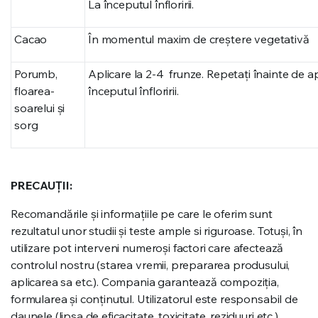
La începutul înfloririi.
Cacao
În momentul maxim de creștere vegetativă
Porumb,
Aplicare la 2-4 frunze. Repetați înainte de ap
floarea-
începutul înfloririi.
soarelui şi
sorg
PRECAUȚII:
Recomandările și informațiile pe care le oferim sunt
rezultatul unor studii și teste ample si riguroase. Totuși, în
utilizare pot interveni numeroși factori care afectează
controlul nostru (starea vremii, prepararea produsului,
aplicarea sa etc.). Compania garantează compoziția,
formularea și conținutul. Utilizatorul este responsabil de
daunele (lipsa de eficacitate, toxicitate, reziduuri etc.)