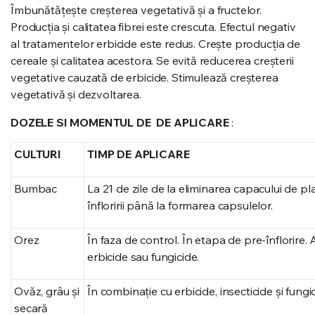
Îmbunătăţeşte creşterea vegetativă şi a fructelor.
Producţia şi calitatea fibrei este crescuta. Efectul negativ
al tratamentelor erbicide este redus. Creşte producţia de
cereale şi calitatea acestora. Se evită reducerea creșterii
vegetative cauzată de erbicide. Stimulează creșterea
vegetativă şi dezvoltarea.
DOZELE SI MOMENTUL DE DE APLICARE
:
CULTURI
TIMP DE APLICARE
Bumbac
La 21 de zile de la eliminarea capacului de pla
înfloririi până la formarea capsulelor.
Orez
În faza de control. În etapa de pre-înflorire.
erbicide sau fungicide.
Ovăz, grâu și
În combinaţie cu erbicide, insecticide şi fungic
secară