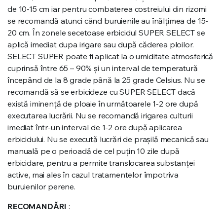
de 10-15 cm iar pentru combaterea costreiului din rizomi
se recomandă atunci când buruienile au înălțimea de 15-
20 cm. În zonele secetoase erbicidul SUPER SELECT se
aplică imediat dupa irigare sau după căderea ploilor.
SELECT SUPER poate fi aplicat la o umiditate atmosferică
cuprinsă între 65 – 90% și un interval de temperatură
începând de la 8 grade până la 25 grade Celsius. Nu se
recomandă să se erbicideze cu SUPER SELECT dacă
există iminență de ploaie în următoarele 1-2 ore după
executarea lucrării. Nu se recomandă irigarea culturii
imediat într-un interval de 1-2 ore după aplicarea
erbicidului. Nu se execută lucrări de prașilă mecanică sau
manuală pe o perioadă de cel puțin 10 zile după
erbicidare, pentru a permite translocarea substanței
active, mai ales în cazul tratamentelor împotriva
buruienilor perene.
RECOMANDĂRI
: