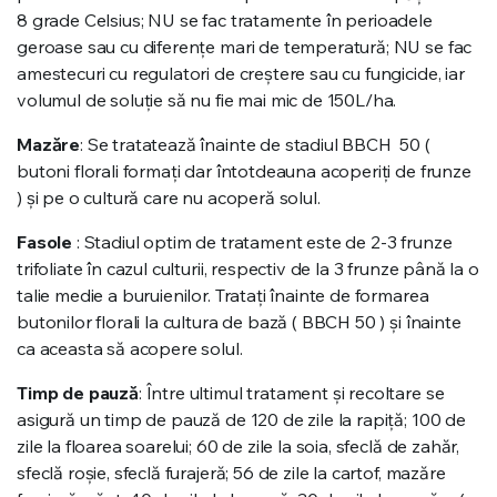
8 grade Celsius; NU se fac tratamente în perioadele
geroase sau cu diferențe mari de temperatură; NU se fac
amestecuri cu regulatori de creștere sau cu fungicide, iar
volumul de soluție să nu fie mai mic de 150L/ha.
Mazăre
: Se tratatează înainte de stadiul BBCH 50 (
butoni florali formați dar întotdeauna acoperiți de frunze
) și pe o cultură care nu acoperă solul.
Fasole
: Stadiul optim de tratament este de 2-3 frunze
trifoliate în cazul culturii, respectiv de la 3 frunze până la o
talie medie a buruienilor. Tratați înainte de formarea
butonilor florali la cultura de bază ( BBCH 50 ) și înainte
ca aceasta să acopere solul.
Timp de pauză
: Între ultimul tratament și recoltare se
asigură un timp de pauză de 120 de zile la rapiță; 100 de
zile la floarea soarelui; 60 de zile la soia, sfeclă de zahăr,
sfeclă roșie, sfeclă furajeră; 56 de zile la cartof, mazăre