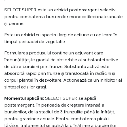
SELECT SUPER este un erbicid postemergent selectiv
pentru combaterea buruienilor monocotiledonate anuale
și perene.
Este un erbicid cu spectru larg de acțiune cu aplicare în
timpul perioadei de vegetație.
Formularea produsului conține un adjuvant care
îmbunătățește gradul de absorbție al substanței active
de către buruieni prin frunze. Substanța activă este
absorbită rapid prin frunze și translocată în rădăcini și
corpul plantei în dezvoltare. Acționează ca un inhibitor al
sintezei acizilor grași.
Momentul aplicări
i: SELECT SUPER se aplică
postemergent, în perioada de creștere intensă a
buruienilor, de la stadiul de 3 frunzulițe până la înfrățit,
pentru graminee anuale. Pentru combaterea pirului
târâtor, tratamentul se aplică la o înălțime a buruienilor