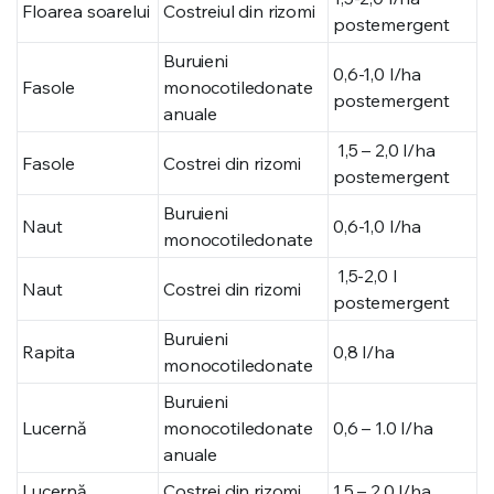
Floarea soarelui
Costreiul din rizomi
postemergent
Buruieni
0,6-1,0 l/ha
Fasole
monocotiledonate
postemergent
anuale
1,5 – 2,0 l/ha
Fasole
Costrei din rizomi
postemergent
Buruieni
Naut
0,6-1,0 l/ha
monocotiledonate
1,5-2,0 l
Naut
Costrei din rizomi
postemergent
Buruieni
Rapita
0,8 l/ha
monocotiledonate
Buruieni
Lucernă
monocotiledonate
0,6 – 1.0 l/ha
anuale
Lucernă
Costrei din rizomi
1.5 – 2,0 l/ha