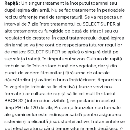
Rapiță
: Un singur tratament la începutul toamnei sau
după ieșirea din iarnă. Nu se fac tratamente în perioadele
reci cu diferențe mari de temperatură. Se va respecta un
interval de 7 zile între tratamentul cu SELECT SUPER și
alte tratamente cu fungicide pe bază de triazoli sau cu
regulatori de creștere. În cazul tratamentului după ieșirea
din iarnă se va ține cont de respectarea tuturor regulilor
de mai jos: SELECT SUPER se aplică o singură dată pe
suprafața tratată, în timpul unui sezon. Cultura de rapiță
trebuie sa fie într-o stare bună de vegetație, dar și din
punct de vedere fitosanitar ( fără urme de atac ale
dăunătorilor ) și având o buna înrădăcinare; Repornirea
în vegetație trebuie sa fie efectivă ( frunze verzi nou
formate ) iar cultura de rapiță să fie cel mult în stadiul
BBCH 32 ( internoduri vizibile ), respectând în același
timp PHI de 120 de zile; Prezența frunzelor nou formate
ale gramineelor este indinspensabilă pentru asigurarea
sistemiei și a eficacității substanței active; Tratamentele se
pot efectua atunci când temperaturile medii depășesc 7-