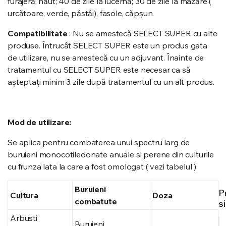
furajeră, năut; 40 de zile la lucernă; 30 de zile la mazăre (
urcătoare, verde, păstăi), fasole, căpșun.
Compatibilitate
: Nu se amestecă SELECT SUPER cu alte
produse. Întrucât SELECT SUPER este un produs gata
de utilizare, nu se amestecă cu un adjuvant. Înainte de
tratamentul cu SELECT SUPER este necesar ca să
așteptați minim 3 zile după tratamentul cu un alt produs.
Mod de utilizare:
Se aplica pentru combaterea unui spectru larg de
buruieni monocotiledonate anuale si perene din culturile
cu frunza lata la care a fost omologat ( vezi tabelul )
Buruieni
P
Cultura
Doza
combatute
s
Arbusti
Buruieni