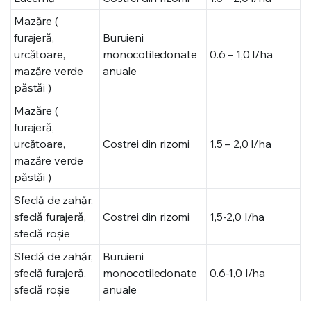
Mazăre (
furajeră,
Buruieni
urcătoare,
monocotiledonate
0.6 – 1,0 l/ha
mazăre verde
anuale
păstăi )
Mazăre (
furajeră,
urcătoare,
Costrei din rizomi
1.5 – 2,0 l/ha
mazăre verde
păstăi )
Sfeclă de zahăr,
sfeclă furajeră,
Costrei din rizomi
1,5-2,0 l/ha
sfeclă roșie
Sfeclă de zahăr,
Buruieni
sfeclă furajeră,
monocotiledonate
0.6-1,0 l/ha
sfeclă roșie
anuale