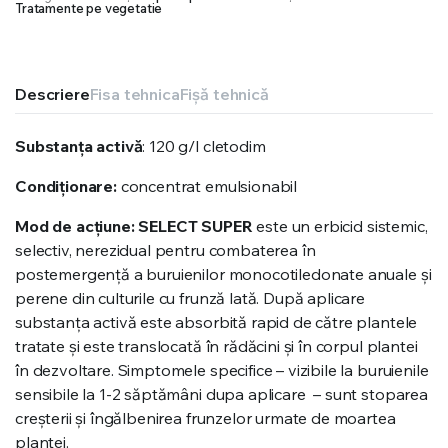
Tratamente pe vegetatie
Descriere
Fisa tehnica
Fișă tehnică
Substanța activă
: 120 g/l cletodim
Condiționare:
concentrat emulsionabil
Mod de acțiune:
SELECT SUPER
este un erbicid sistemic,
selectiv, nerezidual pentru combaterea în
postemergență a buruienilor monocotiledonate anuale și
perene din culturile cu frunză lată. După aplicare
substanța activă este absorbită rapid de către plantele
tratate și este translocată în rădăcini și în corpul plantei
în dezvoltare. Simptomele specifice – vizibile la buruienile
sensibile la 1-2 săptămâni dupa aplicare – sunt stoparea
creșterii și îngălbenirea frunzelor urmate de moartea
plantei.