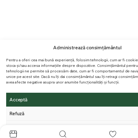
Administrează consimțământul
Pentru a oferi cea mai bună experiență, folosim tehnologii, cum ar fi cookie-
stoca și/sau accesa informațiile despre dispozitive. Consimțământul pentr
tehnologii ne permite să procesăm date, cum ar fi comportamentul de navig
unice pe acest site. Dacă nu îți dai consimțământul sau îți retragi consimțăm
avea afecte negative asupra unor anumite funcționalități și funcții.
Acceptă
Refuză
Vezi preferințele