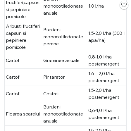
fructiferi,capsun
monocotiledonate
1,0 l/ha
și pepiniere
anuale
pomicole
Arbusti fructiferi,
Buruieni
capsun si
1,5-2,0 l/ha (300 l
monocotiledonate
pepiniere
apa/ha)
perene
pomicole
0,8-1,0 l/ha
Cartof
Graminee anuale
postemergent
1.6 – 2,0 l/ha
Cartof
Pir tarator
postemergent
1,5-2,0 l/ha
Cartof
Costrei
postemergent
Buruieni
0,6-1,0 l/ha
Floarea soarelui
monocotiledonate
postemergent
anuale
1,5-2,0 l/ha