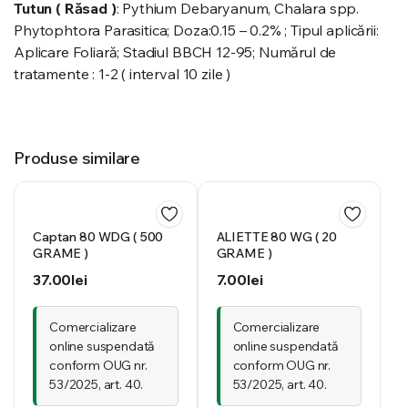
Tutun ( Răsad )
: Pythium Debaryanum, Chalara spp.
Phytophtora Parasitica; Doza:0.15 – 0.2% ; Tipul aplicării:
Aplicare Foliară; Stadiul BBCH 12-95; Numărul de
tratamente : 1-2 ( interval 10 zile )
Produse similare
Captan 80 WDG ( 500
ALIETTE 80 WG ( 20
GRAME )
GRAME )
37.00
lei
7.00
lei
Comercializare
Comercializare
online suspendată
online suspendată
conform OUG nr.
conform OUG nr.
53/2025, art. 40.
53/2025, art. 40.