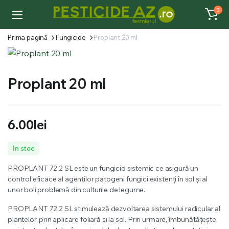
0
Prima pagină
Fungicide
Proplant 20 ml
Proplant 20 ml
6.00
lei
In stoc
PROPLANT 72,2 SL este un fungicid sistemic ce asigură un
control eficace al agenților patogeni fungici existenți în sol și al
unor boli problemă din culturile de legume.
PROPLANT 72,2 SL stimulează dezvoltarea sistemului radicular al
plantelor, prin aplicare foliară și la sol. Prin urmare, îmbunătățește