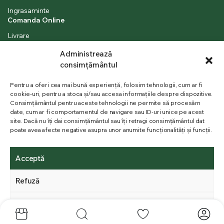
Ingrasaminte
Comanda Online
Livrare
Cum platesc
Administrează
Cum comand
consimțământul
Contul meu
Pentru a oferi cea mai bună experiență, folosim tehnologii, cum ar fi
Finalizare comanda
cookie-uri, pentru a stoca și/sau accesa informațiile despre dispozitive.
Informatii Utile
Consimțământul pentru aceste tehnologii ne permite să procesăm
date, cum ar fi comportamentul de navigare sau ID-uri unice pe acest
Politica de Confidentialitate
site. Dacă nu îți dai consimțământul sau îți retragi consimțământul dat
Termeni si Conditii
poate avea afecte negative asupra unor anumite funcționalități și funcții.
Politică cookie-uri (UE)
Acceptă
Copyright 2025 ©Toate drepturile rezervate. Realizat de Agenția
Refuză
Fortin
Vezi preferințele
Politică cookie-uri
Politica de Confidentialitate