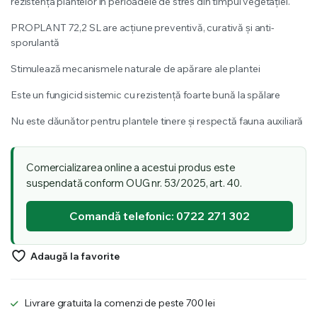
rezistența plantelor în perioadele de stres din timpul vegetației.
PROPLANT 72,2 SL are acțiune preventivă, curativă și anti-
sporulantă
Stimulează mecanismele naturale de apărare ale plantei
Este un fungicid sistemic cu rezistență foarte bună la spălare
Nu este dăunător pentru plantele tinere și respectă fauna auxiliară
Comercializarea online a acestui produs este
suspendată conform OUG nr. 53/2025, art. 40.
Comandă telefonic: 0722 271 302
Adaugă la favorite
Livrare gratuita la comenzi de peste 700 lei