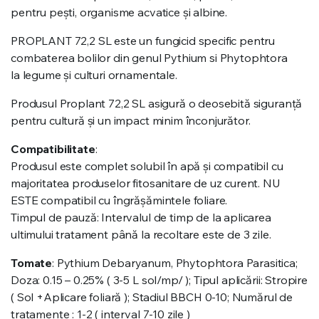
pentru pești, organisme acvatice și albine.
PROPLANT 72,2 SL este un fungicid specific pentru
combaterea bolilor din genul Pythium si Phytophtora
la legume și culturi ornamentale.
Produsul Proplant 72,2 SL asigură o deosebită siguranță
pentru cultură și un impact minim înconjurător.
Compatibilitate
:
Produsul este complet solubil în apă și compatibil cu
majoritatea produselor fitosanitare de uz curent. NU
ESTE compatibil cu îngrășămintele foliare.
Timpul de pauză: Intervalul de timp de la aplicarea
ultimului tratament până la recoltare este de 3 zile.
Tomate
: Pythium Debaryanum, Phytophtora Parasitica;
Doza: 0.15 – 0.25% ( 3-5 L sol/mp/ ); Tipul aplicării: Stropire
( Sol +Aplicare foliară ); Stadiul BBCH 0-10; Numărul de
tratamente : 1-2 ( interval 7-10 zile )