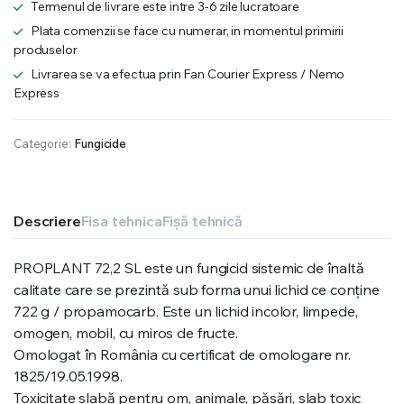
Termenul de livrare este intre 3-6 zile lucratoare
Plata comenzii se face cu numerar, in momentul primirii
produselor
Livrarea se va efectua prin Fan Courier Express / Nemo
Express
Categorie:
Fungicide
Descriere
Fisa tehnica
Fișă tehnică
PROPLANT 72,2 SL este un fungicid sistemic de înaltă
calitate care se prezintă sub forma unui lichid ce conține
722 g / propamocarb. Este un lichid incolor, limpede,
omogen, mobil, cu miros de fructe.
Omologat în România cu certificat de omologare nr.
1825/19.05.1998.
Toxicitate slabă pentru om, animale, păsări, slab toxic